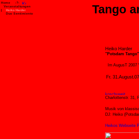
Home
-?-
Tango a
>.
Veranstaltungen
|
Heiko Harder
Duo Sentimiento
Heiko Harder
"Potsdam Tango"
Im AugusT 2007 V
Fr. 31.August.0
Charlottenstr. 31,
Musik von klassi
DJ: Heiko (Potsd