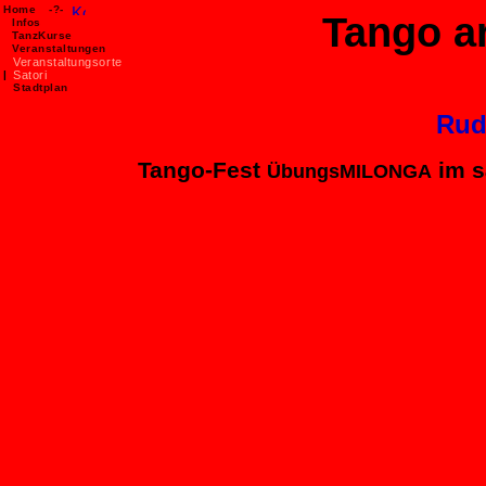
Home
-?-
Tango a
Infos
TanzKurse
Veranstaltungen
Veranstaltungsorte
|
Satori
Stadtplan
Rudo
Tango-Fest
im s
ÜbungsMILONGA