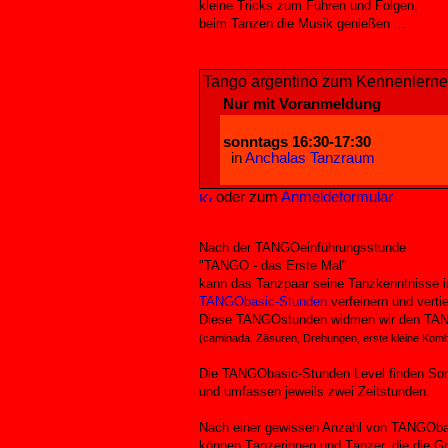
kleine Tricks zum Führen und Folgen,
beim Tanzen die Musik genießen ...
Tango argentino zum Kennenlern
Nur mit Voranmeldung
sonntags 16:30-17:30
in
Anchalas Tanzraum
oder zum
Anmeldeformular
Nach der TANGOeinführungsstunde
"TANGO - das Erste Mal"
kann das Tanzpaar seine Tanzkenntnisse i
TANGObasic-Stunden
verfeinern und vertie
Diese TANGOstunden widmen wir den TA
(caminada, Zäsuren, Drehungen, erste kleine Komb
Die TANGObasic-Stunden Level finden Son
und umfassen jeweils zwei Zeitstunden.
Nach einer gewissen Anzahl von TANGOb
können Tänzerinnen und Tänzer, die die 