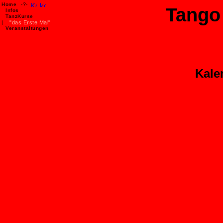
Home
-?-
Tango
Infos
TanzKurse
|
"das Erste Mal"
Veranstaltungen
Kale