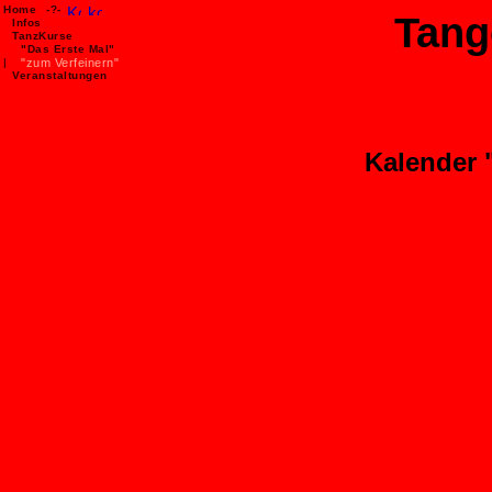
Home
-?-
Tang
Infos
TanzKurse
"Das Erste Mal"
|
"zum Verfeinern"
Veranstaltungen
Kalender 