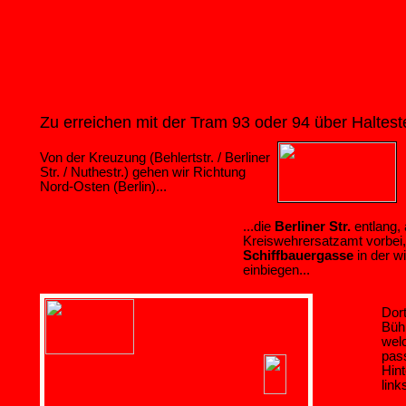
Zu erreichen mit der Tram 93 oder 94 über Haltest
Von der Kreuzung (Behlertstr. / Berliner
Str. / Nuthestr.) gehen wir Richtung
Nord-Osten (Berlin)...
...die
Berliner Str.
entlang,
Kreiswehrersatzamt vorbei,
Schiffbauergasse
in der wi
einbiegen...
Dort
Büh
welc
pass
Hin
link