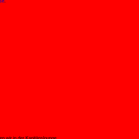
se
.
en wir in der Kapitänslounge.