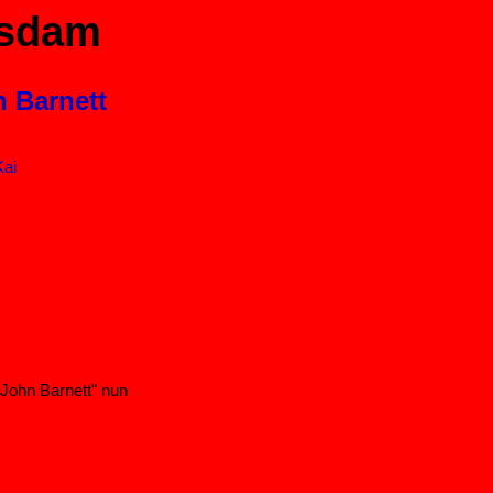
tsdam
 Barnett
Kai
John Barnett" nun