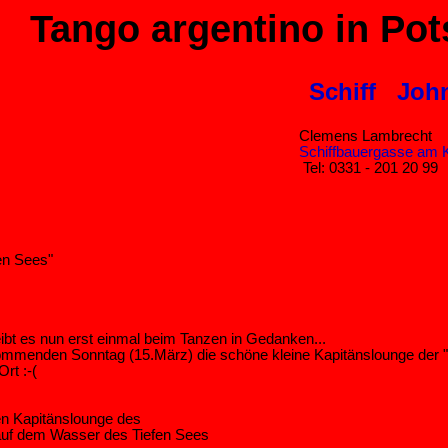
Tango argentino
in Po
Schiff
John
Clemens Lambrecht
Schiffbauergasse am 
Tel: 0331 - 201 20 99
en Sees"
bt es nun erst einmal beim Tanzen in Gedanken...
mmenden Sonntag (15.März) die schöne kleine Kapitänslounge der "
rt :-(
en Kapitänslounge des
 auf dem Wasser des Tiefen Sees