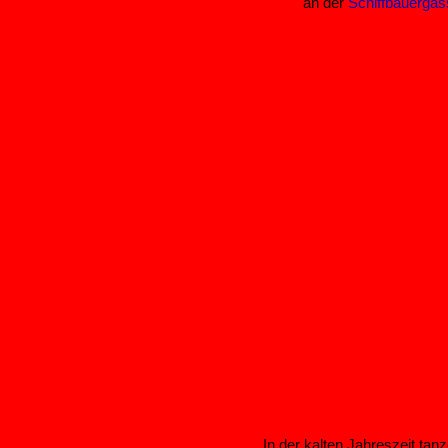
an der
Schiffbauergas
In der kalten Jahreszeit tanz