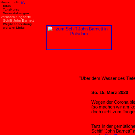
Home
-?-
Infos
TanzKurse
Veranstaltungen
Veranstaltungsorte
|
Schiff John Barnett
Wegbeschreibung
weitere Links
"Über dem Wasser des Tief
So. 15. März 2020
Wegen der Corona blei
(so machen wir am ko
doch nicht zum TangoO
Tanz in der gemütlich
Schiff "John Barnett"