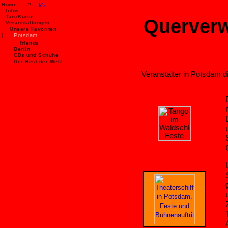
Home
-?-
Infos
TanzKurse
Querverw
Veranstaltungen
Unsere Favoriten
|
Potsdam
friends
Berlin
CDs und Schuhe
Der Rest der Welt
Veranstalter in Potsdam 