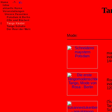
Home
-?-
Infos
Ta
aktuelle Kurse
Veranstaltungen
Unsere Favoriten
Potsdam &
Berlin
CDs und Büchert
|
Tango Kleider
Tango Schuhe
Der Rest der Welt
Mode:
may
ind
14
Ro
ind
12
(S
Ta
Sc