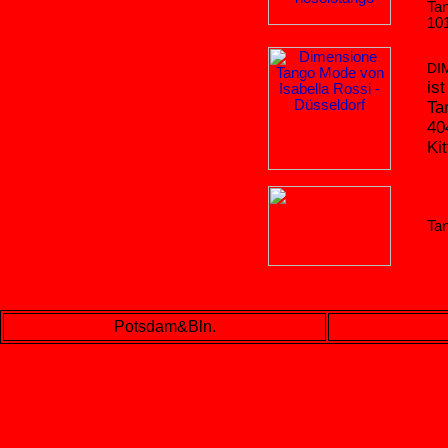
Ta
101
DI
is
Ta
40
Ki
Tan
Potsdam&Bln.