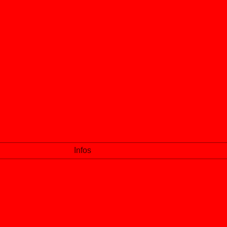
Infos
Eine Tango-Veranstaltungen 